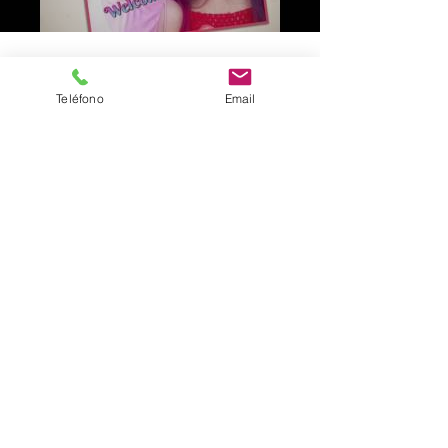
Load video
Teléfono
Email
Spring Time!!!!
desfile primavera 2017
Load video