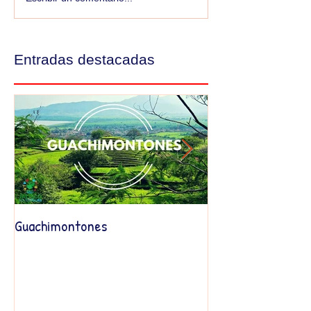
Entradas destacadas
Guachimontones
Les invitamos a
nuestra SESIÓN 
2017-2018