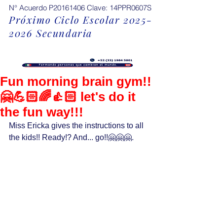
N° Acuerdo P20161406 Clave: 14PPR0607S
Próximo Ciclo Escolar
2025-
2026
Secundaria
Fun morning brain gym!!
🤗💪🏻🌈👍🏻 let's do it
the fun way!!!
Miss Ericka gives the instructions to all 
the kids!! Ready!? And... go!!🤗🤗🤗.