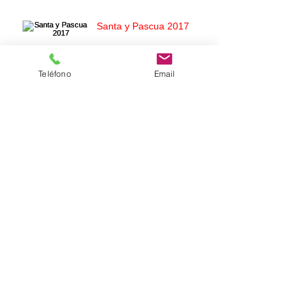
Santa y Pascua 2017
Teléfono
Email
K1 Toronto Nasa Space
Center open class 2017
Special pics!!
K1 Toronto Institute NASA
Space Center
Fun morning brain gym!!
🤗💪🏻🌈👍🏻 let's do it the
fun way!!!
Archivo